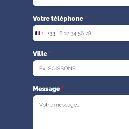
Votre téléphone
*
+33
F
r
a
Ville
*
n
c
e
+
3
Message
*
3