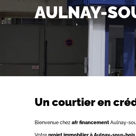
AULNAY-SO
Un courtier en cré
Bienvenue chez
afr financement
Aulnay-sou
Votre
projet immobilier à Aulnay-sous-bois