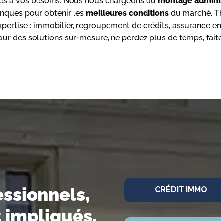
ées à vos besoins. Nous nous chargeons du
montage adminis
anques pour obtenir les
meilleures conditions
du marché. Th
ertise : immobilier, regroupement de crédits, assurance em
Pour des solutions sur-mesure, ne perdez plus de temps, fai
essionnels,
CRÉDIT IMMO
t impliqués.