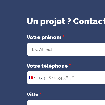
Un projet ? Contac
Votre prénom
*
Votre téléphone
*
+33
F
r
a
Ville
*
n
c