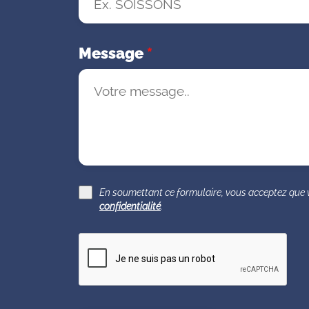
e
+
3
Message
*
3
En soumettant ce formulaire, vous acceptez que 
confidentialité
.