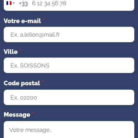
+33
F
r
a
Votre e-mail
*
n
c
e
+
Ville
*
3
3
Code postal
*
Message
*