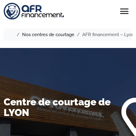
menu
Nos centres de courtage
AFR financement – Lyon 
Centre de courtage de
LYON