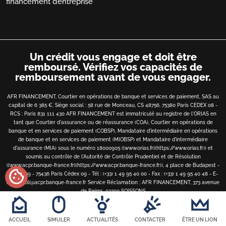
financement d’entreprise
Un crédit vous engage et doit être
remboursé.
Vérifiez vos capacités de
remboursement avant de vous engager.
AFR FINANCEMENT, Courtier en opérations de banque et services de paiement, SAS au
capital de 6 385 €. Siège social : 58 rue de Monceau, CS 48756, 75380 Paris CEDEX 08 -
RCS : Paris 831 111 430 AFR FINANCEMENT est immatriculé au registre de l'ORIAS en
tant que Courtier d'assurance ou de réassurance (COA), Courtier en opérations de
banque et en services de paiement (COBSP), Mandataire d'intermédiaire en opérations
de banque et en services de paiement (MIOBSP) et Mandataire d'intermédiaire
d'assurance (MIA) sous le numéro 18000905 ([www.orias.fr](https://www.orias.fr)) et
soumis au contrôle de l'Autorité de Contrôle Prudentiel et de Résolution
([www.acpr.banque-france.fr](https://www.acpr.banque-france.fr)), 4 place de Budapest -
cookie
CS 92459 - 75436 Paris Cédex 09 - Tél : (+33) 1 49 95 40 00 - Fax : (+33) 1 49 95 40 48 - E-
mail : bibli@acpr.banque-france.fr
Service Réclamation : AFR FINANCEMENT, 373 avenue
de Reims, 02200 SOISSONS
Copyright
©
2026 • AFR financement • Tous droits réservés
ACCUEIL
SIMULER
ACTUALITÉS
CONTACTER
ÊTRE UN LION