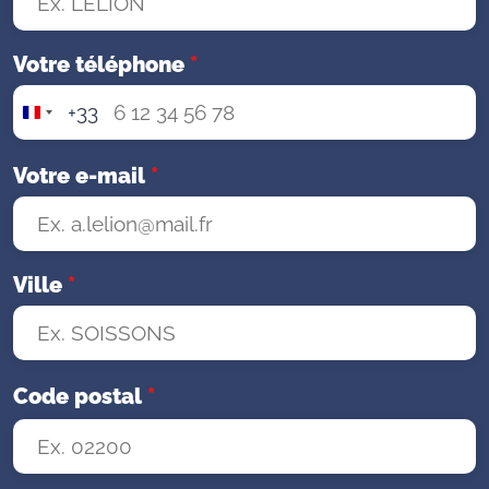
Votre téléphone
*
+33
F
r
a
Votre e-mail
*
n
c
e
+
Ville
*
3
3
Code postal
*