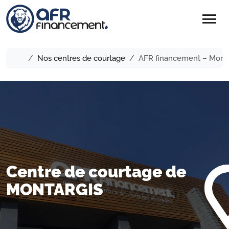
menu
Nos centres de courtage
AFR financement – Monta
Centre de courtage de
MONTARGIS