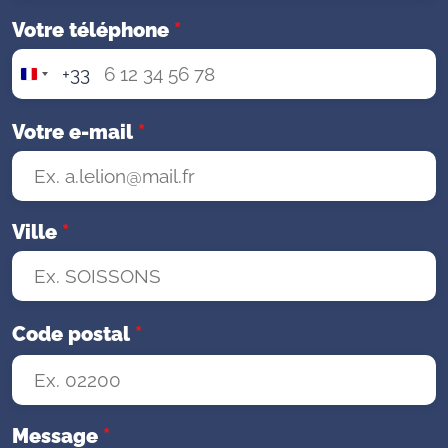
Votre téléphone
*
+33
F
r
a
Votre e-mail
*
n
c
e
+
Ville
*
3
3
Code postal
*
Message
*