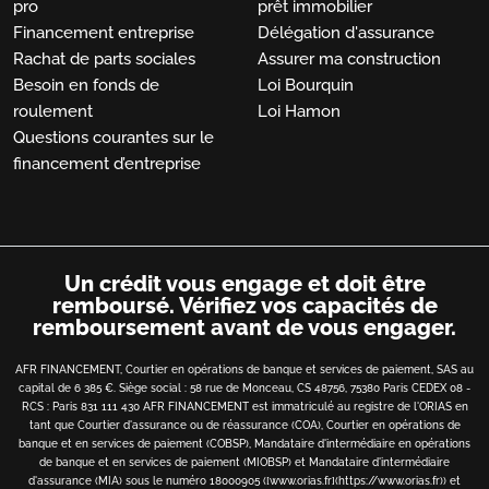
pro
prêt immobilier
Financement entreprise
Délégation d'assurance
Rachat de parts sociales
Assurer ma construction
Besoin en fonds de
Loi Bourquin
roulement
Loi Hamon
Questions courantes sur le
financement d’entreprise
Un crédit vous engage et doit être
remboursé.
Vérifiez vos capacités de
remboursement avant de vous engager.
AFR FINANCEMENT, Courtier en opérations de banque et services de paiement, SAS au
capital de 6 385 €. Siège social : 58 rue de Monceau, CS 48756, 75380 Paris CEDEX 08 -
RCS : Paris 831 111 430 AFR FINANCEMENT est immatriculé au registre de l'ORIAS en
tant que Courtier d'assurance ou de réassurance (COA), Courtier en opérations de
banque et en services de paiement (COBSP), Mandataire d'intermédiaire en opérations
de banque et en services de paiement (MIOBSP) et Mandataire d'intermédiaire
d'assurance (MIA) sous le numéro 18000905 ([www.orias.fr](https://www.orias.fr)) et