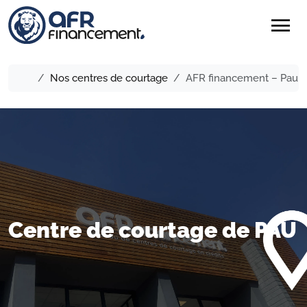
menu
Nos centres de courtage
AFR financement – Pau
Centre de courtage de PAU