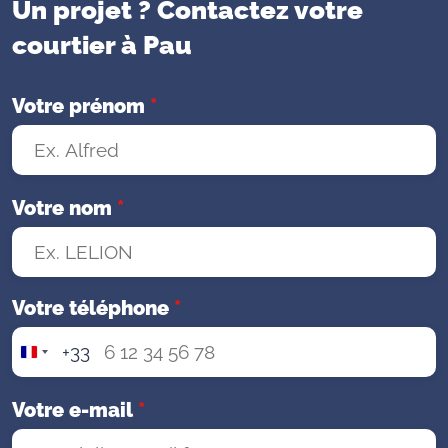
Un projet ? Contactez votre
courtier à Pau
Votre prénom
*
Votre nom
*
Votre téléphone
*
+33
F
r
a
Votre e-mail
*
n