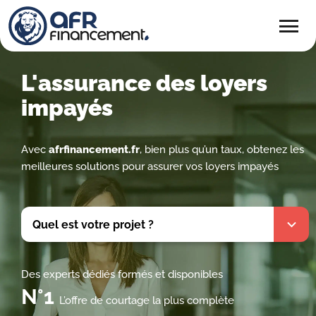
menu
L'assurance des loyers
impayés
Avec
afrfinancement.fr
, bien plus qu’un taux, obtenez les
meilleures solutions pour assurer vos loyers impayés
Quel est votre projet ?
Des experts dédiés formés et disponibles
N°1
L’offre de courtage la plus complète