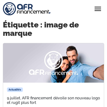
menu
arrow_menu_close
Ouvrir le menu latéral
Étiquette :
image de
marque
Actualités
9 juillet, AFR financement dévoile son nouveau logo
et rugit plus fort