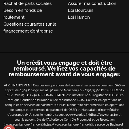
Rachat de parts sociales
Assurer ma construction
Besoin en fonds de
Loi Bourquin
roulement
Loi Hamon
Questions courantes sur le
financement d’entreprise
Un crédit vous engage et doit être
remboursé.
Vérifiez vos capacités de
remboursement avant de vous engager.
AFR FINANCEMENT, Courtier en opérations de banque et services de paiement, SAS au
capital de 6 385 €. Siège social : 58 rue de Monceau, CS 48756, 75380 Paris CEDEX 08 -
RCS : Paris 831 111 430 AFR FINANCEMENT est immatriculé au registre de l'ORIAS en
tant que Courtier d'assurance ou de réassurance (COA), Courtier en opérations de
banque et en services de paiement (COBSP), Mandataire d'intermédiaire en opérations
de banque et en services de paiement (MIOBSP) et Mandataire d'intermédiaire
d'assurance (MIA) sous le numéro 18000905 ([www.orias.fr](https://www.orias.fr)) et
soumis au contrôle de l'Autorité de Contrôle Prudentiel et de Résolution
([www.acpr.banque-france.fr](https://www.acpr.banque-france.fr)), 4 place de Budapest -