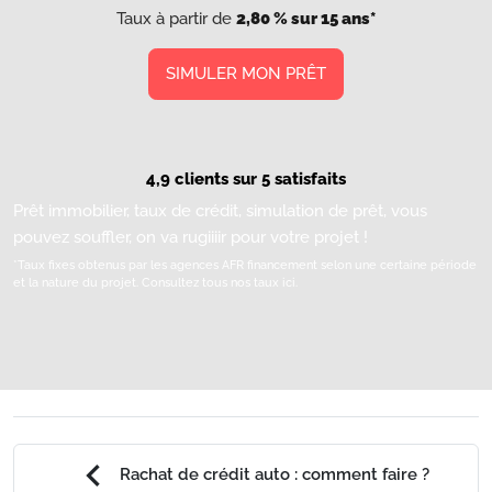
Taux à partir de
2,80 % sur 15 ans*
SIMULER MON PRÊT
4,9 clients sur 5 satisfaits
Prêt immobilier, taux de crédit, simulation de prêt, vous
pouvez souffler, on va rugiiiir pour votre projet !
*Taux fixes obtenus par les agences AFR financement selon une certaine période
et la nature du projet.
Consultez tous nos taux ici.
chevron_left
Rachat de crédit auto : comment faire ?