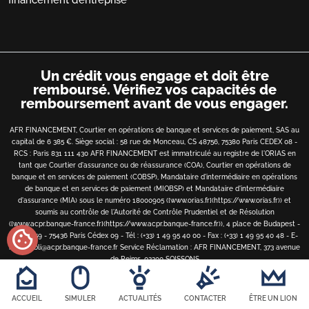
financement d’entreprise
Un crédit vous engage et doit être
remboursé.
Vérifiez vos capacités de
remboursement avant de vous engager.
AFR FINANCEMENT, Courtier en opérations de banque et services de paiement, SAS au
capital de 6 385 €. Siège social : 58 rue de Monceau, CS 48756, 75380 Paris CEDEX 08 -
RCS : Paris 831 111 430 AFR FINANCEMENT est immatriculé au registre de l'ORIAS en
tant que Courtier d'assurance ou de réassurance (COA), Courtier en opérations de
banque et en services de paiement (COBSP), Mandataire d'intermédiaire en opérations
de banque et en services de paiement (MIOBSP) et Mandataire d'intermédiaire
d'assurance (MIA) sous le numéro 18000905 ([www.orias.fr](https://www.orias.fr)) et
soumis au contrôle de l'Autorité de Contrôle Prudentiel et de Résolution
([www.acpr.banque-france.fr](https://www.acpr.banque-france.fr)), 4 place de Budapest -
cookie
CS 92459 - 75436 Paris Cédex 09 - Tél : (+33) 1 49 95 40 00 - Fax : (+33) 1 49 95 40 48 - E-
mail : bibli@acpr.banque-france.fr
Service Réclamation : AFR FINANCEMENT, 373 avenue
de Reims, 02200 SOISSONS
Copyright
©
2026 • AFR financement • Tous droits réservés
ACCUEIL
SIMULER
ACTUALITÉS
CONTACTER
ÊTRE UN LION