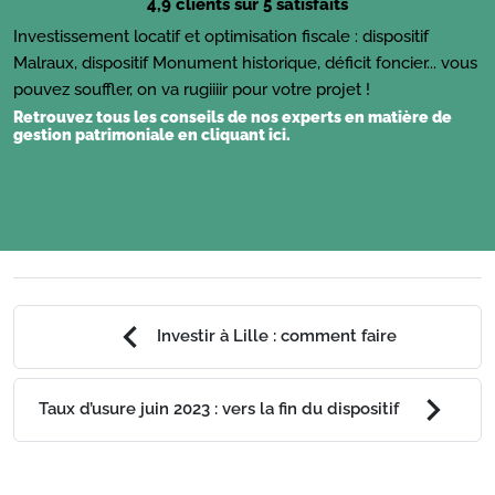
4,9 clients sur 5 satisfaits
Investissement locatif et optimisation fiscale : dispositif
Malraux, dispositif Monument historique, déficit foncier... vous
pouvez souffler, on va rugiiiir pour votre projet !
Retrouvez tous les conseils de nos experts en matière de
gestion patrimoniale
en cliquant ici
.
chevron_left
Investir à Lille : comment faire
chevron_right
Taux d’usure juin 2023 : vers la fin du dispositif