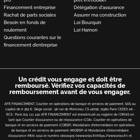
pro
prêt immobilier
Financement entreprise
Délégation d'assurance
Rachat de parts sociales
Assurer ma construction
Besoin en fonds de
Loi Bourquin
roulement
Loi Hamon
Questions courantes sur le
financement d’entreprise
Un crédit vous engage et doit être
remboursé.
Vérifiez vos capacités de
remboursement avant de vous engager.
AFR FINANCEMENT, Courtier en opérations de banque et services de paiement, SAS au
capital de 6 385 €. Siège social : 58 rue de Monceau, CS 48756, 75380 Paris CEDEX 08 -
RCS : Paris 831 111 430 AFR FINANCEMENT est immatriculé au registre de l'ORIAS en
tant que Courtier d'assurance ou de réassurance (COA), Courtier en opérations de
banque et en services de paiement (COBSP), Mandataire d'intermédiaire en opérations
de banque et en services de paiement (MIOBSP) et Mandataire d'intermédiaire
d'assurance (MIA) sous le numéro 18000905 ([www.orias.fr](https://www.orias.fr)) et