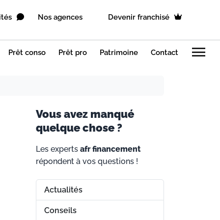
ités
Nos agences
Devenir franchisé
menu
Prêt conso
Prêt pro
Patrimoine
Contact
V
ous avez manqué
quelque chose ?
Les experts
afr financement
répondent à vos questions !
Actualités
Conseils