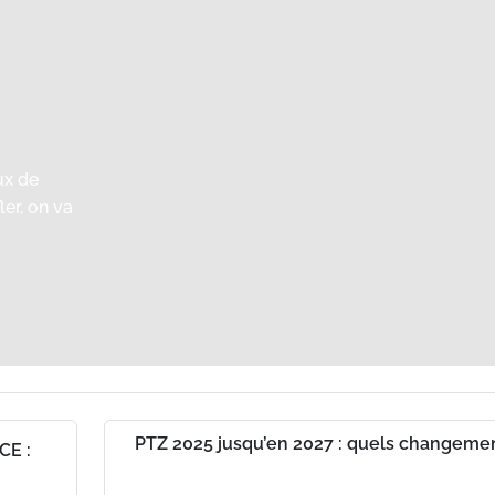
ux de
ler, on va
PTZ 2025 jusqu’en 2027 : quels changemen
CE :
ch