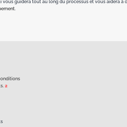
ui vous guidera tout au long du processus et vous aidera à 
pement
.
conditions
ts.
2
ts