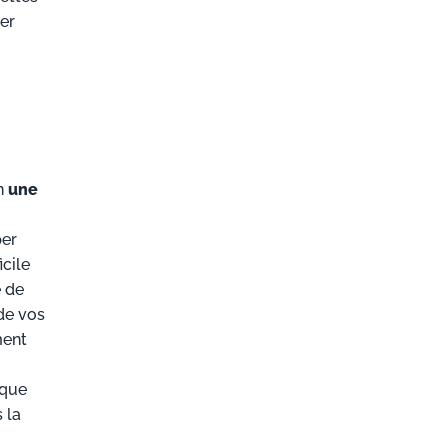
er
en
une
per
icile
e de
 de vos
ment
 que
 la