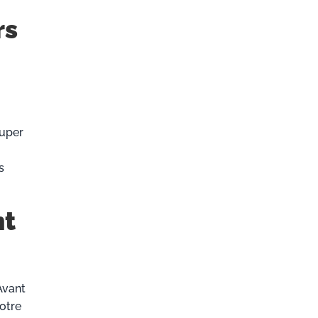
rs
ouper
s
nt
Avant
otre