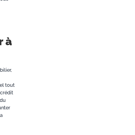
r à
ilier,
nel tout
crédit
 du
unter
la