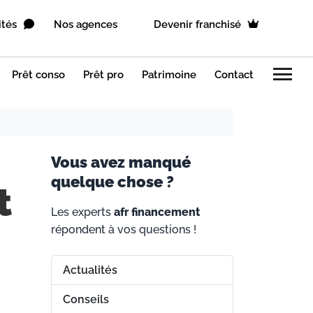
ités
Nos agences
Devenir franchisé
menu
Prêt conso
Prêt pro
Patrimoine
Contact
V
ous avez manqué
quelque chose ?
t
Les experts
afr financement
répondent à vos questions !
Actualités
Conseils