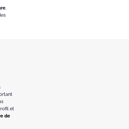
ure
,
des
s
ortant
us
ofil et
re de