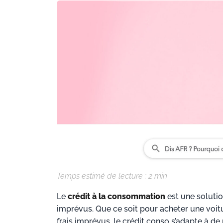
Temps estimé de lecture :
2
min
Le
crédit à la consommation
est une solutio
imprévus. Que ce soit pour acheter une voit
frais imprévus, le crédit conso s’adapte à d