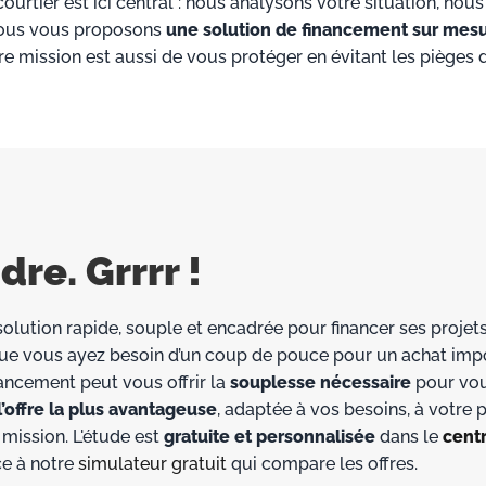
 courtier est ici central : nous analysons votre situation, nous
 nous vous proposons
une solution de financement sur mes
tre mission est aussi de vous protéger en évitant les pièges 
re. Grrrr !
e solution rapide, souple et encadrée pour financer ses projet
ue vous ayez besoin d’un coup de pouce pour un achat imp
ancement peut vous offrir la
souplesse nécessaire
pour vo
’offre la plus avantageuse
, adaptée à vos besoins, à votre pr
mission. L'étude est
gratuite et personnalisée
dans le
cent
ce à notre
simulateur gratuit
qui compare les offres.