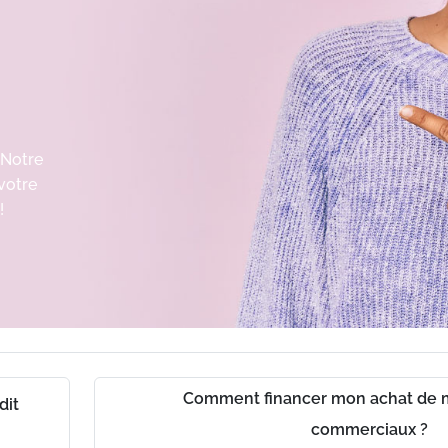
 Notre
 votre
!
Comment financer mon achat de 
dit
ch
commerciaux ?