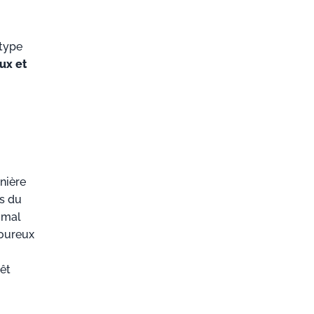
 type
ux et
anière
es du
 mal
goureux
rêt