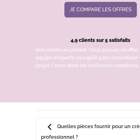
JE COMPARE LES OFFRES
4,9 clients sur 5 satisfaits
Nos clients en parlent. Vous pouvez souffler.
équipe d'experts va rugiiiir pour concrétiser
projet Conso dans les meilleures conditions 
chevron_left
Quelles pièces fournir pour un cré
professionnel ?