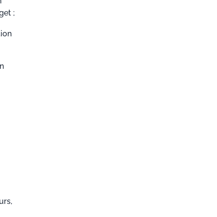
n
get ;
tion
on
urs,