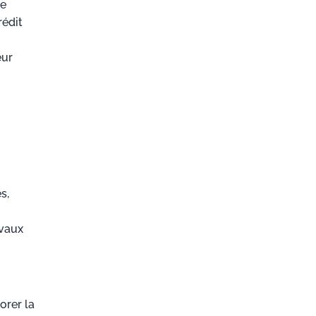
ue
rédit
eur
s,
vaux
orer la