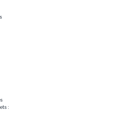
s
es
ts :