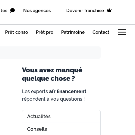
ités
Nos agences
Devenir franchisé
menu
Prêt conso
Prêt pro
Patrimoine
Contact
V
ous avez manqué
quelque chose ?
Les experts
afr financement
répondent à vos questions !
Actualités
Conseils