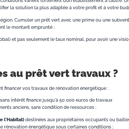
conditions varient fortement d’un établissement à l’autre. U
fier la solution la plus adaptée à votre profil et à votre bud
région. Cumuler un prêt vert avec une prime ou une subven
ent le montant emprunté ;
obal) et pas seulement le taux nominal, pour avoir une visi
s au prêt vert travaux ?
ent financer vos travaux de rénovation énergétique :
 sans intérêt finance jusqu'à 50 000 euros de travaux
ents anciens, sans condition de ressources ;
 l'Habitat)
d
estinées aux propriétaires occupants ou baille
e rénovation énergétique sous certaines conditions ;