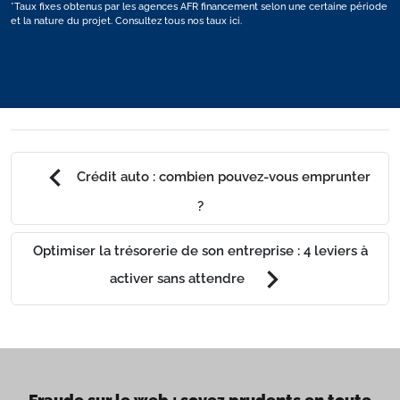
*Taux fixes obtenus par les agences AFR financement selon une certaine période
et la nature du projet.
Consultez tous nos taux ici.
chevron_left
Crédit auto : combien pouvez-vous emprunter
?
Optimiser la trésorerie de son entreprise : 4 leviers à
chevron_right
activer sans attendre