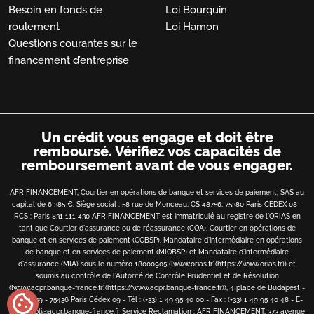
Besoin en fonds de
Loi Bourquin
roulement
Loi Hamon
Questions courantes sur le
financement d’entreprise
Un crédit vous engage et doit être
remboursé.
Vérifiez vos capacités de
remboursement avant de vous engager.
AFR FINANCEMENT, Courtier en opérations de banque et services de paiement, SAS au
capital de 6 385 €. Siège social : 58 rue de Monceau, CS 48756, 75380 Paris CEDEX 08 -
RCS : Paris 831 111 430 AFR FINANCEMENT est immatriculé au registre de l'ORIAS en
tant que Courtier d'assurance ou de réassurance (COA), Courtier en opérations de
banque et en services de paiement (COBSP), Mandataire d'intermédiaire en opérations
de banque et en services de paiement (MIOBSP) et Mandataire d'intermédiaire
d'assurance (MIA) sous le numéro 18000905 ([www.orias.fr](https://www.orias.fr)) et
soumis au contrôle de l'Autorité de Contrôle Prudentiel et de Résolution
([www.acpr.banque-france.fr](https://www.acpr.banque-france.fr)), 4 place de Budapest -
cookie
CS 92459 - 75436 Paris Cédex 09 - Tél : (+33) 1 49 95 40 00 - Fax : (+33) 1 49 95 40 48 - E-
mail : bibli@acpr.banque-france.fr
Service Réclamation : AFR FINANCEMENT, 373 avenue