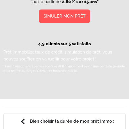
Taux à partir de
2,80 % sur 15 ans*
SIMULER MON PRÊT
4,9 clients sur 5 satisfaits
Prêt immobilier, taux de crédit, simulation de prêt, vous
pouvez souffler, on va rugiiiir pour votre projet !
*Taux fixes obtenus par les agences AFR financement selon une certaine période
et la nature du projet.
Consultez tous nos taux ici.
chevron_left
Bien choisir la durée de mon prêt immo :