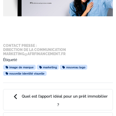
CONTACT PRESSE :
DIRECTION DE LA COMMUNICATION
MARKETING@AFRFINANCEMENT.FR
Étiqueté
image de marque
marketing
nouveau logo
nouvelle identité visuelle
chevron_left
Quel est l’apport idéal pour un prêt immobilier
?