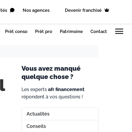
ités
Nos agences
Devenir franchisé
menu
Prêt conso
Prêt pro
Patrimoine
Contact
V
ous avez manqué
quelque chose ?
l
Les experts
afr financement
répondent à vos questions !
Actualités
Conseils