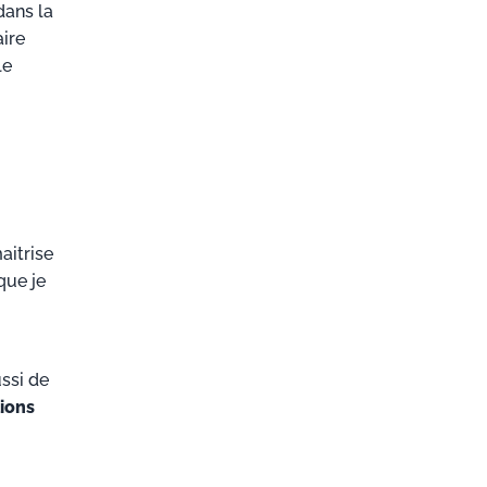
dans la
aire
le
aitrise
que je
ussi de
tions