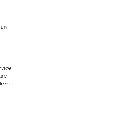
e
 un
rvice
ure
de son