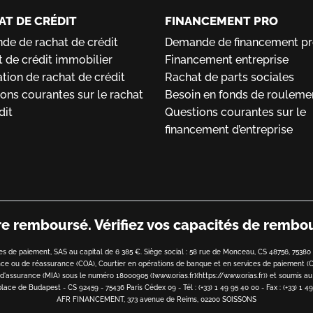
AT DE CRÉDIT
FINANCEMENT PRO
e de rachat de crédit
Demande de financement p
 de crédit immobilier
Financement entreprise
tion de rachat de crédit
Rachat de parts sociales
ons courantes sur le rachat
Besoin en fonds de rouleme
dit
Questions courantes sur le
financement d’entreprise
tre remboursé.
Vérifiez vos capacités de remb
 de paiement, SAS au capital de 6 385 €. Siège social : 58 rue de Monceau, CS 48756, 7538
ance ou de réassurance (COA), Courtier en opérations de banque et en services de paiement (
'assurance (MIA) sous le numéro 18000905 ([www.orias.fr](https://www.orias.fr)) et soumis au 
ace de Budapest - CS 92459 - 75436 Paris Cédex 09 - Tél : (+33) 1 49 95 40 00 - Fax : (+33) 1 49
AFR FINANCEMENT, 373 avenue de Reims, 02200 SOISSONS