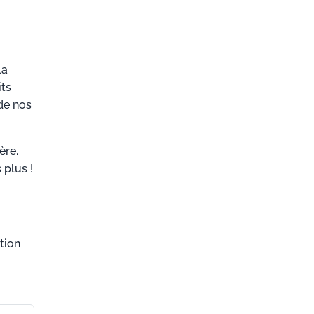
la
its
de nos
ère.
 plus !
tion