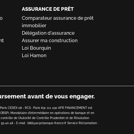
ASSURANCE DE PRÊT
ro
Comparateur assurance de prêt
immobilier
Délégation d'assurance
nt
Assurer ma construction
Loi Bourquin
Loi Hamon
oursement avant de vous engager.
0 Paris CEDEX 08 - RCS : Paris 831 111 430 AFR FINANCEMENT est
COBSP), Mandataire d'intermédiaire en opérations de banque et en
contrôle de l'Autorité de Contrôle Prudentiel et de Résolution
 95 40 48 - E-mail : bibli@acpr.banque-france.fr
Service Réclamation :