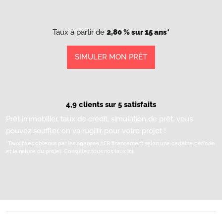
Taux à partir de
2,80 % sur 15 ans*
SIMULER MON PRÊT
4,9 clients sur 5 satisfaits
Prêt immobilier, taux de crédit, simulation de prêt, vous
pouvez souffler, on va rugiiiir pour votre projet !
*Taux fixes obtenus par les agences AFR financement selon une certaine période
et la nature du projet.
Consultez tous nos taux ici.