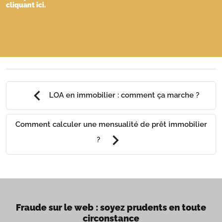
cliquant
ici
.
chevron_left
LOA en immobilier : comment ça marche ?
Comment calculer une mensualité de prêt immobilier
chevron_right
?
Fraude sur le web : soyez prudents en toute
circonstance