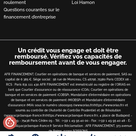
roulement
Loi Hamon
Questions courantes sur le
financement d’entreprise
Un crédit vous engage et doit être
remboursé.
Vérifiez vos capacités de
remboursement avant de vous engager.
AFR FINANCEMENT, Courtier en opérations de banque et services de paiement, SAS au
capital de 6 385 €. Siège social : 58 rue de Monceau, CS 48756, 75380 Paris CEDEX 08 -
RCS : Paris 831 111 430 AFR FINANCEMENT est immatriculé au registre de l'ORIAS en
tant que Courtier d'assurance ou de réassurance (COA), Courtier en opérations de
banque et en services de paiement (COBSP), Mandataire d'intermédiaire en opérations
de banque et en services de paiement (MIOBSP) et Mandataire d'intermédiaire
d'assurance (MIA) sous le numéro 18000905 ([www.orias.fr](https://www.orias.fr)) et
soumis au contrôle de l'Autorité de Contrôle Prudentiel et de Résolution
([www.acpr.banque-france.fr](https://www.acpr.banque-france.fr)), 4 place de Budapest -
cookie
CS 92459 - 75436 Paris Cédex 09 - Tél : (+33) 1 49 95 40 00 - Fax : (+33) 1 49 95 40 48 - E-
mail : bibli@acpr.banque-france.fr
Service Réclamation : AFR FINANCEMENT, 373 avenue
de Reims, 02200 SOISSONS