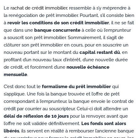
Le
rachat de crédit immobilier
, ressemble à s’y méprendre à
la renégociation de prêt immobilier. Pourtant, s’il consiste bien
à
revoir les conditions de son crédit immobilier
, il ne se fait
que dans une
banque concurrente
à celle où l’emprunteur
a souscrit son prêt immobilier. Sommairement, il s’agit de
clôturer son prêt immobilier en cours, pour en souscrire un
nouveau portant sur le montant du
capital restant dû
, en
profitant d’un nouveau taux d’intérêt, d’une nouvelle durée
de crédit, et forcément d’une
nouvelle échéance
mensuelle
.
C’est donc tout le
formalisme du prêt immobilier
qui
s’applique. Une fois la banque trouvée et l’offre de prêt
correspondant à l’emprunteur, la banque envoie le contrat de
crédit par courrier au souscripteur. Celui-ci doit attendre un
délai de réflexion de 10 jours
pour la renvoyer, avant que
l’offre ne soit validée définitivement.
Les fonds sont alors
libérés
, ils servent en réalité à rembourser l’ancienne banque