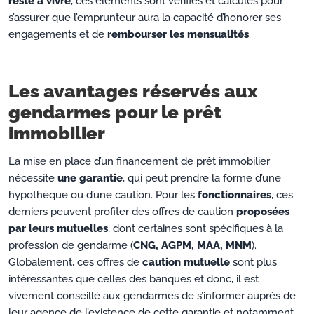
reste à vivre
, ces éléments sont vérifiés et calculés pour
s’assurer que l’emprunteur aura la capacité d’honorer ses
engagements et de
rembourser les mensualités
.
Les avantages réservés aux
gendarmes pour le prêt
immobilier
La mise en place d’un financement de prêt immobilier
nécessite
une garantie
, qui peut prendre la forme d’une
hypothèque ou d’une caution. Pour les
fonctionnaires
, ces
derniers peuvent profiter des offres de caution
proposées
par leurs mutuelles
, dont certaines sont spécifiques à la
profession de gendarme (
CNG, AGPM, MAA, MNM
).
Globalement, ces offres de
caution mutuelle
sont plus
intéressantes que celles des banques et donc, il est
vivement conseillé aux gendarmes de s’informer auprès de
leur agence de l’existence de cette garantie et notamment