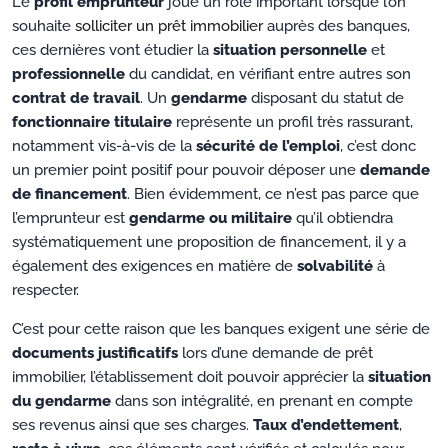
Le
profil emprunteur
joue un rôle important lorsque l’on
souhaite
solliciter un prêt immobilier
auprès des banques,
ces dernières vont étudier la
situation personnelle
et
professionnelle
du candidat, en vérifiant entre autres son
contrat de travail
. Un
gendarme
disposant du statut de
fonctionnaire titulaire
représente un profil très rassurant,
notamment vis-à-vis de la
sécurité de l’emploi
, c’est donc
un premier point positif pour pouvoir déposer une
demande
de financement
. Bien évidemment, ce n’est pas parce que
l’emprunteur est
gendarme ou militaire
qu’il obtiendra
systématiquement une proposition de financement, il y a
également des exigences en matière de
solvabilité
à
respecter.
C’est pour cette raison que les banques exigent une série de
documents justificatifs
lors d’une demande de prêt
immobilier, l’établissement doit pouvoir apprécier la
situation
du gendarme
dans son intégralité, en prenant en compte
ses revenus ainsi que ses charges.
Taux d’endettement
,