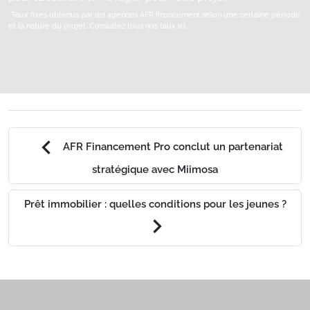
*Taux fixes obtenus par les agences AFR financement selon une certaine période
et la nature du projet.
Consultez tous nos taux ici.
chevron_left
AFR Financement Pro conclut un partenariat
stratégique avec Miimosa
Prêt immobilier : quelles conditions pour les jeunes ?
chevron_right