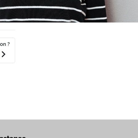
on ?
evron_right