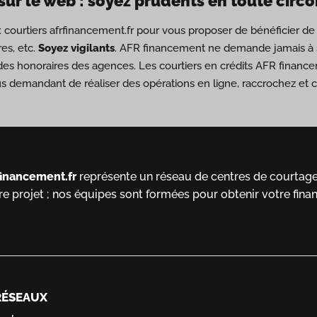
sur le web : soyez prudents en toute circ
ux courtiers afrfinancement.fr pour vous proposer de bénéficier 
es, etc.
Soyez vigilants
. AFR financement ne demande jamais à s
des honoraires des agences. Les courtiers en crédits AFR financ
us demandant de réaliser des opérations en ligne, raccrochez et
financement.fr
représente un réseau de centres de courtage 
re projet ; nos équipes sont formées pour obtenir votre fina
RÉSEAUX