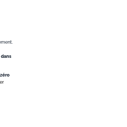
ement.
s dans
 zéro
er