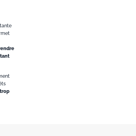
stante
ermet
rendre
itant
ement
êts
trop