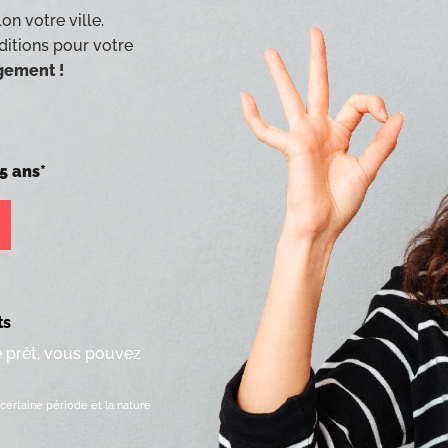
on votre ville.
ditions pour votre
agement !
5 ans*
ts
e prêt, vous pouvez
certaine période et la nature