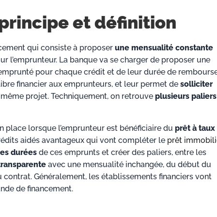
principe et définition
cement qui consiste à proposer
une mensualité constante
our l’emprunteur. La banque va se charger de proposer une
emprunté pour chaque crédit et de leur durée de rembours
ibre financier aux emprunteurs, et leur permet de
solliciter
t même projet. Techniquement, on retrouve
plusieurs
palier
place lorsque l’emprunteur est bénéficiaire du
prêt à taux
crédits aidés avantageux qui vont compléter le
prêt immobili
des durées
de ces emprunts et créer des paliers, entre les
 transparente
avec une mensualité inchangée, du début du
 contrat. Généralement, les établissements financiers vont
nde de financement.