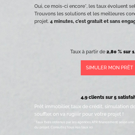
Oui, ce mois-ci encore*, les taux évoluent sel
Trouvons les solutions et les meilleures con
projet.
4 minutes, c’est gratuit et sans eng
Taux à partir de
2,80 % sur 1
SIMULER MON PRÊT
4,9 clients sur 5 satisfai
Prêt immobilier, taux de crédit, simulation d
souffler, on va rugiiiir pour votre projet !
*Taux fixes obtenus par les agences AFR financement selon une 
du projet.
Consultez tous nos taux ici.