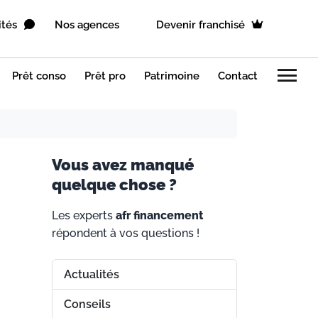
ités
Nos agences
Devenir franchisé
menu
Prêt conso
Prêt pro
Patrimoine
Contact
V
ous avez manqué
quelque chose ?
Les experts
afr financement
répondent à vos questions !
Actualités
Conseils