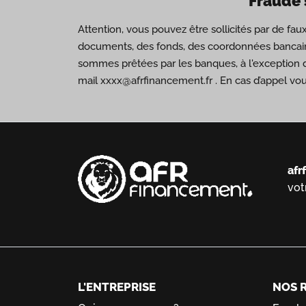
Fraude 
Attention, vous pouvez être sollicités par de fa
documents, des fonds, des coordonnées bancair
sommes prêtées par les banques, à l'exception 
mail xxxx@afrfinancement.fr . En cas d’appel vo
afr
vot
L'ENTREPRISE
NOS 