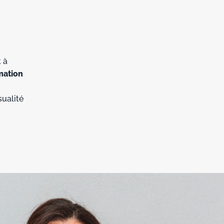
 à
mation
ualité