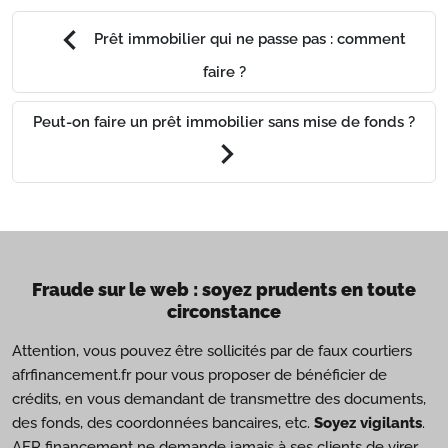
chevron_left
Prêt immobilier qui ne passe pas : comment
faire ?
Peut-on faire un prêt immobilier sans mise de fonds ?
chevron_right
Fraude sur le web : soyez prudents en toute
circonstance
Attention, vous pouvez être sollicités par de faux courtiers
afrfinancement.fr pour vous proposer de bénéficier de
crédits, en vous demandant de transmettre des documents,
des fonds, des coordonnées bancaires, etc.
Soyez vigilants
.
AFR financement ne demande jamais à ses clients de virer