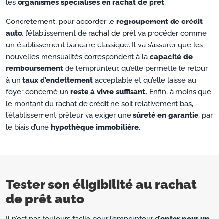
les
organismes spécialisés en rachat de prêt
.
Concrètement, pour accorder le
regroupement de crédit
auto
, l’établissement de
rachat de prêt
va procéder comme
un établissement bancaire classique. Il va s’assurer que les
nouvelles mensualités correspondent à la
capacité de
remboursement
de l’emprunteur, qu’elle permette le retour
à un
taux d’endettement
acceptable et qu’elle laisse au
foyer concerné un
reste à vivre suffisant.
Enfin, à moins que
le montant du rachat de crédit ne soit relativement bas,
l’établissement prêteur va exiger une
sûreté en garantie
, par
le biais d’une
hypothèque immobilière
.
Tester son éligibilité au rachat
de prêt auto
Il n’est pas toujours facile pour l’emprunteur d’
opter pour un