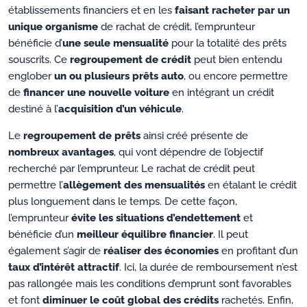
établissements financiers et en les
faisant racheter par un
unique organisme
de rachat de crédit, l’emprunteur
bénéficie d’
une seule mensualité
pour la totalité des prêts
souscrits. Ce
regroupement de crédit
peut bien entendu
englober
un ou plusieurs prêts auto
, ou encore permettre
de
financer une nouvelle voiture
en intégrant un crédit
destiné à l’
acquisition d’un véhicule
.
Le
regroupement de prêts
ainsi créé présente de
nombreux avantages
, qui vont dépendre de l’objectif
recherché par l’emprunteur. Le rachat de crédit peut
permettre l’
allègement des mensualités
en étalant le crédit
plus longuement dans le temps. De cette façon,
l’emprunteur
évite les situations d’endettement
et
bénéficie d’un
meilleur équilibre financier
. Il peut
également s’agir de
réaliser des économies
en profitant d’un
taux d’intérêt attractif
. Ici, la durée de remboursement n’est
pas rallongée mais les conditions d’emprunt sont favorables
et font
diminuer le coût global des crédits
rachetés. Enfin,