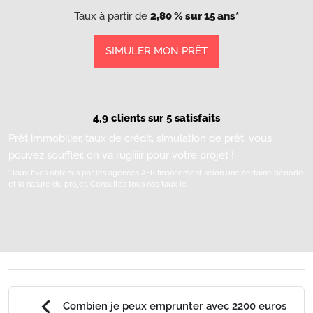
Taux à partir de
2,80 % sur 15 ans*
SIMULER MON PRÊT
4,9 clients sur 5 satisfaits
Prêt immobilier, taux de crédit, simulation de prêt, vous
pouvez souffler, on va rugiiiir pour votre projet !
*Taux fixes obtenus par les agences AFR financement selon une certaine période
et la nature du projet.
Consultez tous nos taux ici.
chevron_left
Combien je peux emprunter avec 2200 euros