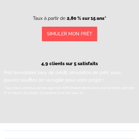
Taux à partir de
2,80 % sur 15 ans*
SIMULER MON PRÊT
4,9 clients sur 5 satisfaits
Prêt immobilier, taux de crédit, simulation de prêt, vous
pouvez souffler, on va rugiiiir pour votre projet !
*Taux fixes obtenus par les agences AFR financement selon une certaine période
et la nature du projet.
Consultez tous nos taux ici.