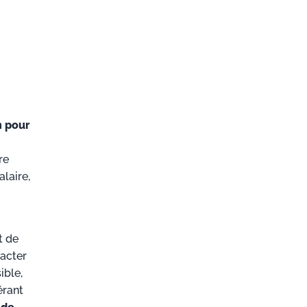
n pour
re
laire,
t de
racter
ible,
érant