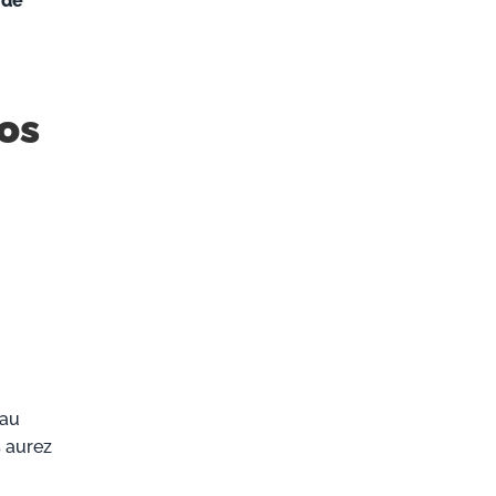
 de
ros
au
 aurez