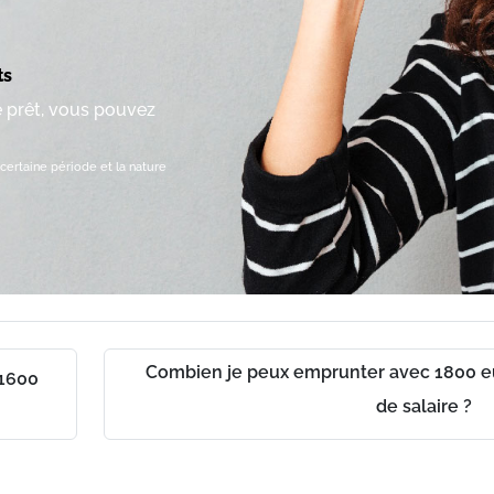
ts
e prêt, vous pouvez
certaine période et la nature
Combien je peux emprunter avec 1800 e
 1600
ch
de salaire ?