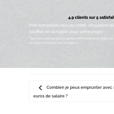
4,9 clients sur 5 satisfai
Prêt immobilier, taux de crédit, simulation d
souffler, on va rugiiiir pour votre projet !
*Taux fixes obtenus par les agences AFR financement selon une 
du projet.
Consultez tous nos taux ici.
chevron_left
Combien je peux emprunter avec
euros de salaire ?