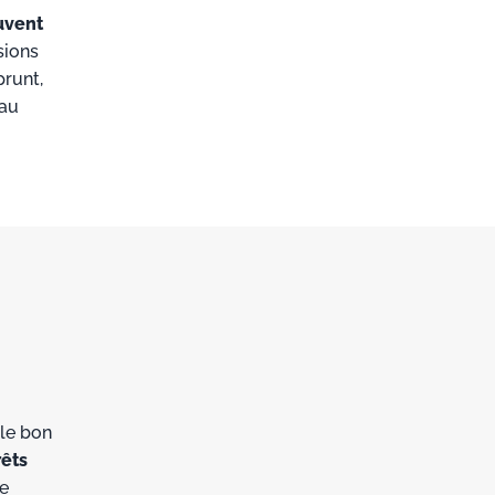
uvent
sions
prunt,
 au
le bon
rêts
re