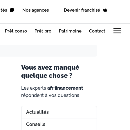
ités
Nos agences
Devenir franchisé
menu
Prêt conso
Prêt pro
Patrimoine
Contact
V
ous avez manqué
quelque chose ?
Les experts
afr financement
répondent à vos questions !
Actualités
Conseils