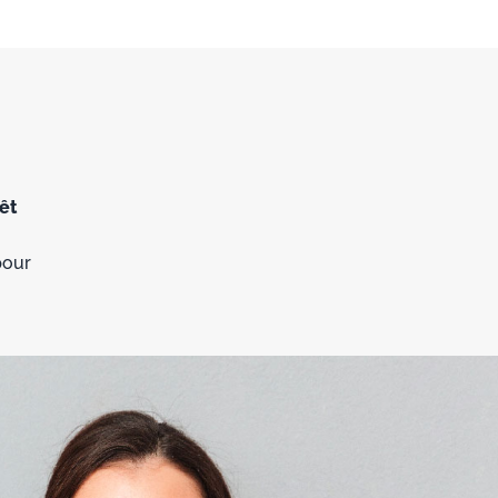
êt
pour