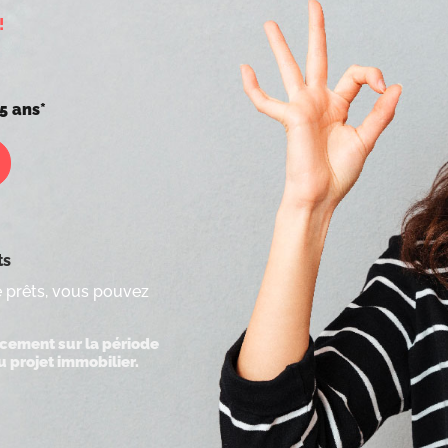
!
5 ans*
ts
de prêts, vous pouvez
ncement sur la période
u projet immobilier.