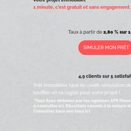
1 minute, c'est gratuit et sans engagement 
Taux à partir de
2,80 % sur 1
SIMULER MON PRÊT
4,9 clients sur 5 satisfai
Prêt immobilier, taux de crédit, simulation 
souffler, on va rugiiiir pour votre projet !
*Taux fixes obtenus par les agences AFR Fina
à consulter
ici
. Résultats soumis à la nature d
Consultez tous nos taux ici.