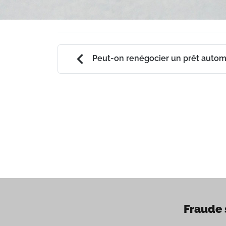
chevron_left
Peut-on renégocier un prêt autom
Fraude 