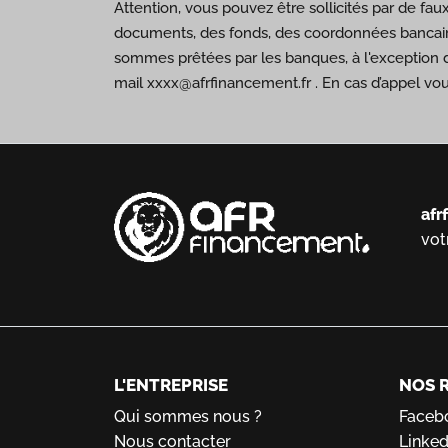
Attention, vous pouvez être sollicités par de fa
documents, des fonds, des coordonnées bancair
sommes prêtées par les banques, à l'exception 
mail xxxx@afrfinancement.fr . En cas d’appel vo
afr
vot
L'ENTREPRISE
NOS 
Qui sommes nous ?
Faceb
Nous contacter
Linked