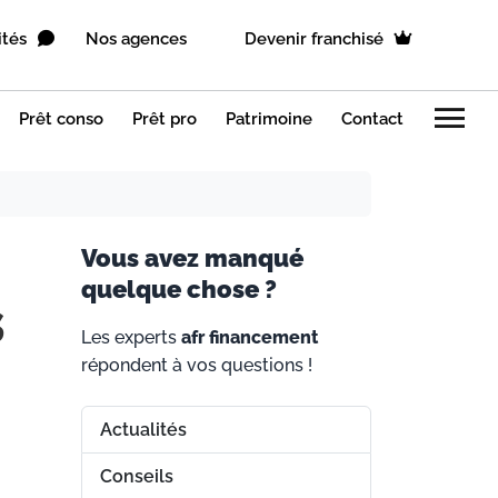
ités
Nos agences
Devenir franchisé
menu
Prêt conso
Prêt pro
Patrimoine
Contact
V
ous avez manqué
quelque chose ?
s
Les experts
afr financement
répondent à vos questions !
Actualités
Conseils