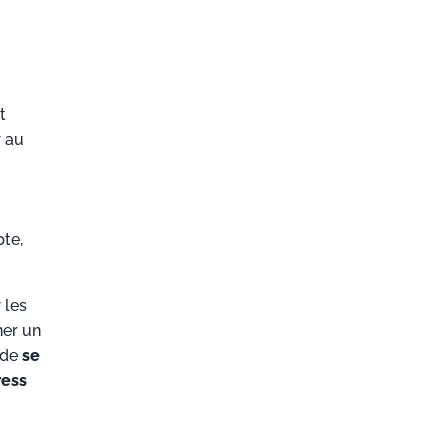
t
r au
te,
 les
ner un
e de
se
ress