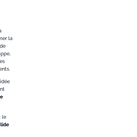
a
mer la
 de
oppe,
les
ents.
 idée
nt
de
 le
lide