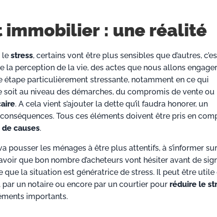
t immobilier : une réalité
 le
stress
, certains vont être plus sensibles que d’autres, c’es
e la perception de la vie, des actes que nous allons engage
e étape particulièrement stressante, notamment en ce qui
e soit au niveau des démarches, du compromis de vente ou
caire
. A cela vient s’ajouter la dette qu’il faudra honorer, un
 conséquences. Tous ces éléments doivent être pris en comp
 de causes
.
 va pousser les ménages à être plus attentifs, à s’informer sur
 savoir que bon nombre d’acheteurs vont hésiter avant de sig
que la situation est génératrice de stress. Il peut être util
, par un notaire ou encore par un courtier pour
réduire le st
léments importants.