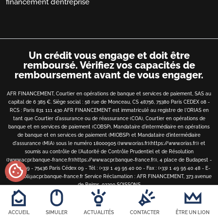
financement d’entreprise
Un crédit vous engage et doit être
remboursé.
Vérifiez vos capacités de
remboursement avant de vous engager.
AFR FINANCEMENT, Courtier en opérations de banque et services de paiement, SAS au
capital de 6 385 €. Siège social : 58 rue de Monceau, CS 48756, 75380 Paris CEDEX 08 -
RCS : Paris 831 111 430 AFR FINANCEMENT est immatriculé au registre de l'ORIAS en
tant que Courtier d'assurance ou de réassurance (COA), Courtier en opérations de
banque et en services de paiement (COBSP), Mandataire d'intermédiaire en opérations
de banque et en services de paiement (MIOBSP) et Mandataire d'intermédiaire
d'assurance (MIA) sous le numéro 18000905 ([www.orias.fr](https://www.orias.fr)) et
soumis au contrôle de l'Autorité de Contrôle Prudentiel et de Résolution
([www.acpr.banque-france.fr](https://www.acpr.banque-france.fr)), 4 place de Budapest -
cookie
CS 92459 - 75436 Paris Cédex 09 - Tél : (+33) 1 49 95 40 00 - Fax : (+33) 1 49 95 40 48 - E-
mail : bibli@acpr.banque-france.fr
Service Réclamation : AFR FINANCEMENT, 373 avenue
de Reims, 02200 SOISSONS
Copyright
©
2026 • AFR financement • Tous droits réservés
ACCUEIL
SIMULER
ACTUALITÉS
CONTACTER
ÊTRE UN LION