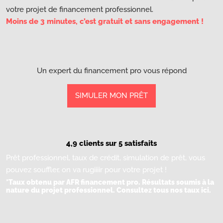
votre projet de financement professionnel.
Moins de 3 minutes, c’est gratuit et sans engagement !
Un expert du financement pro vous répond
SIMULER MON PRÊT
4,9 clients sur 5 satisfaits
Prêt professionnel, taux de crédit, simulation de prêt, vous
pouvez souffler, on va rugiiiir pour votre projet !
*Taux obtenu par AFR financement pro. Résultats soumis à la
nature du projet professionnel.
Consultez tous nos taux ici.