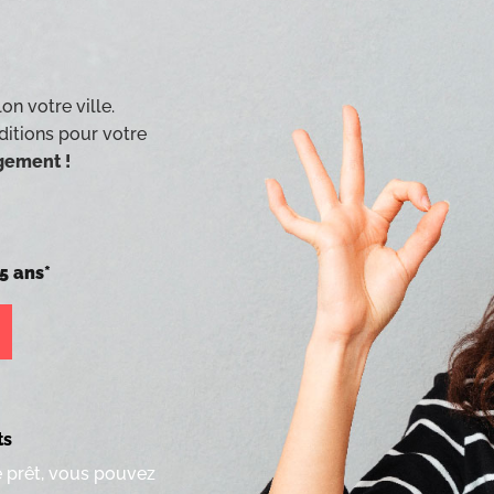
on votre ville.
ditions pour votre
agement !
5 ans*
ts
e prêt, vous pouvez