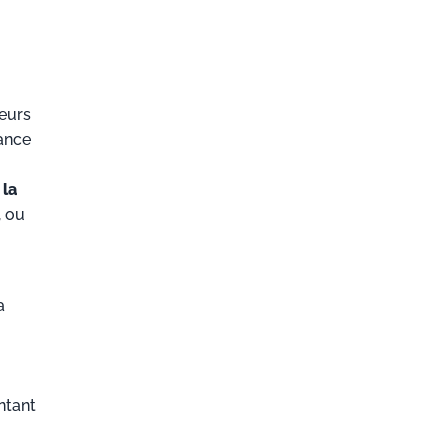
reurs
rance
 la
, ou
a
ntant