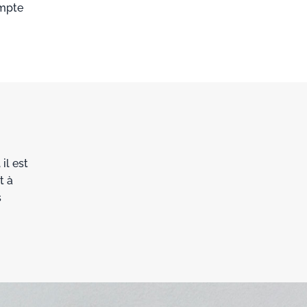
mpte
il est
t à
s