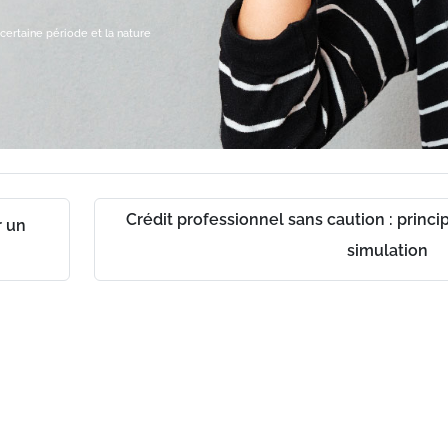
certaine période et la nature
Crédit professionnel sans caution : princi
r un
ch
simulation