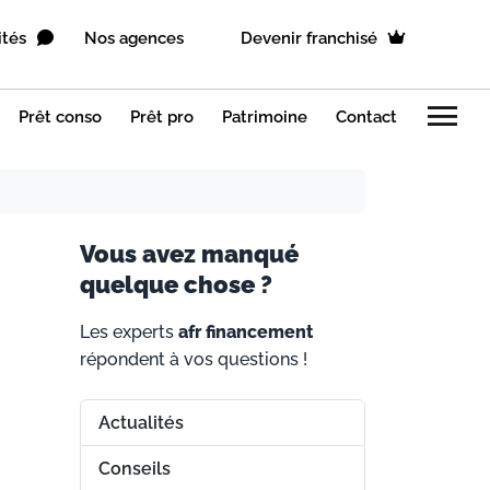
ités
Nos agences
Devenir franchisé
menu
Prêt conso
Prêt pro
Patrimoine
Contact
V
ous avez manqué
quelque chose ?
Les experts
afr financement
répondent à vos questions !
Actualités
Conseils