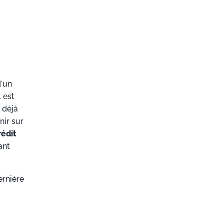
d'un
 est
 déjà
nir sur
rédit
ant
ernière