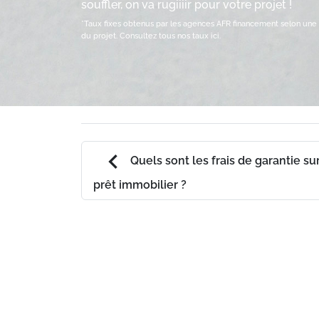
souffler, on va rugiiiir pour votre projet !
*Taux fixes obtenus par les agences AFR financement selon une 
du projet.
Consultez tous nos taux ici.
chevron_left
Quels sont les frais de garantie su
prêt immobilier ?