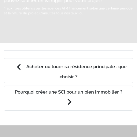
pouvez souffler, on va rugiiiir pour votre projet !
*Taux fixes obtenus par les agences AFR financement selon une certaine période
et la nature du projet.
Consultez tous nos taux ici.
chevron_left
Acheter ou louer sa résidence principale : que
choisir ?
Pourquoi créer une SCI pour un bien immobilier ?
chevron_right