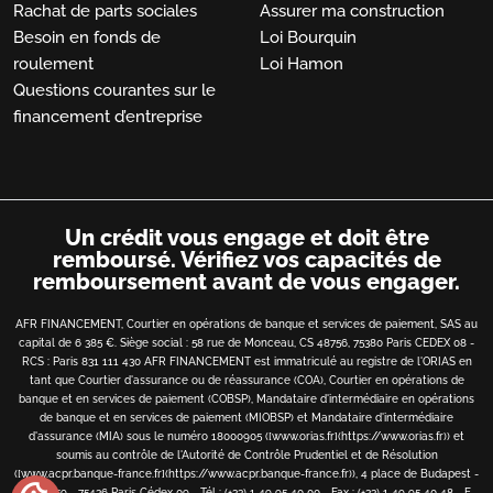
Rachat de parts sociales
Assurer ma construction
Besoin en fonds de
Loi Bourquin
roulement
Loi Hamon
Questions courantes sur le
financement d’entreprise
Un crédit vous engage et doit être
remboursé.
Vérifiez vos capacités de
remboursement avant de vous engager.
AFR FINANCEMENT, Courtier en opérations de banque et services de paiement, SAS au
capital de 6 385 €. Siège social : 58 rue de Monceau, CS 48756, 75380 Paris CEDEX 08 -
RCS : Paris 831 111 430 AFR FINANCEMENT est immatriculé au registre de l'ORIAS en
tant que Courtier d'assurance ou de réassurance (COA), Courtier en opérations de
banque et en services de paiement (COBSP), Mandataire d'intermédiaire en opérations
de banque et en services de paiement (MIOBSP) et Mandataire d'intermédiaire
d'assurance (MIA) sous le numéro 18000905 ([www.orias.fr](https://www.orias.fr)) et
soumis au contrôle de l'Autorité de Contrôle Prudentiel et de Résolution
([www.acpr.banque-france.fr](https://www.acpr.banque-france.fr)), 4 place de Budapest -
CS 92459 - 75436 Paris Cédex 09 - Tél : (+33) 1 49 95 40 00 - Fax : (+33) 1 49 95 40 48 - E-