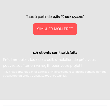
Taux à partir de
2,80 % sur 15 ans*
SIMULER MON PRÊT
4,9 clients sur 5 satisfaits
Prêt immobilier, taux de crédit, simulation de prêt, vous
pouvez souffler, on va rugiiiir pour votre projet !
*Taux fixes obtenus par les agences AFR financement selon une certaine période
et la nature du projet.
Consultez tous nos taux ici.