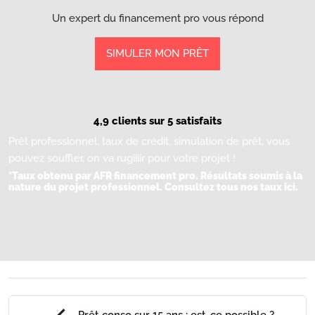
Un expert du financement pro vous répond
SIMULER MON PRÊT
4,9 clients sur 5 satisfaits
Prêt professionnel, taux de crédit, simulation de prêt, vous
pouvez souffler, on va rugiiiir pour votre projet !
*Taux obtenu par AFR financement pro. Résultats soumis à la
nature du projet professionnel.
Consultez tous nos taux ici.
Prêt conso sur 15 ans : est-ce possible ?