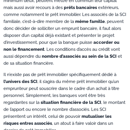
minimum deux, peuvent mettre en commun leur capital
mais aussi avoir recours à des
prêts bancaires
extérieurs,
comme notamment le prêt immobilier. Les associés de la SCI
familiale, c’est-à-dire membre de la
même famille
, peuvent
donc décider de solliciter un emprunt bancaire, il faut alors
disposer d’un capital déjà existant et présenter le projet
d’investissement, pour que la banque puisse
accorder ou
non le financement
. Les conditions d’accès au crédit vont
aussi dépendre du
nombre d’associés au sein de la SCI
et
de sa situation financière.
Il n’existe pas de prêt immobilier spécifiquement dédié à
l’univers des SCI
, il s’agira du même prêt immobilier qu’un
emprunteur peut souscrire dans le cadre d’un achat à titre
personnel. Simplement, les banques vont être très
regardantes sur la
situation financière de la SCI
, le montant
de l’apport ou encore le nombre d’associés. Les SCI
présentent un intérêt, celui de pouvoir
mutualiser les
risques entres associés
, un atout à faire valoir dans un