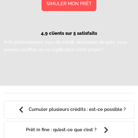
SIMULER MON PRÊT
4,9 clients sur 5 satisfaits
Prêt professionnel, taux de crédit, simulation de prêt, vous
pouvez souffler, on va rugiiiir pour votre projet !
chevron_left
Cumuler plusieurs crédits : est-ce possible ?
chevron_right
Prêt in fine : qu’est-ce que c’est ?