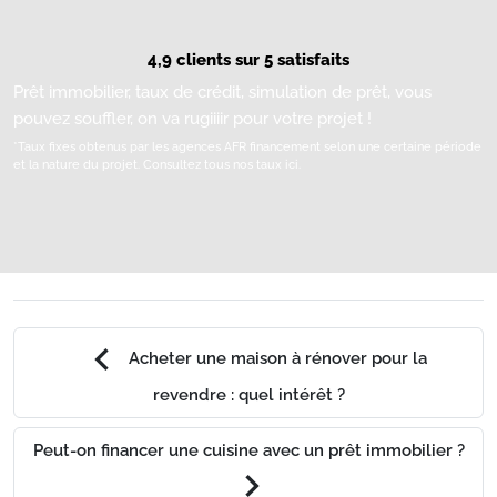
4,9 clients sur 5 satisfaits
Prêt immobilier, taux de crédit, simulation de prêt, vous
pouvez souffler, on va rugiiiir pour votre projet !
*Taux fixes obtenus par les agences AFR financement selon une certaine période
et la nature du projet.
Consultez tous nos taux ici.
chevron_left
Acheter une maison à rénover pour la
revendre : quel intérêt ?
Peut-on financer une cuisine avec un prêt immobilier ?
chevron_right