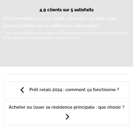
4,9 clients sur 5 satisfaits
Prêt immobilier, taux de crédit, simulation de prêt, vous
pouvez souffler, on va rugiiiir pour votre projet !
*Taux fixes obtenus par les agences AFR financement selon une certaine période
et la nature du projet.
Consultez tous nos taux ici.
chevron_left
Prêt relais 2024 : comment ça fonctionne ?
Acheter ou louer sa résidence principale : que choisir ?
chevron_right