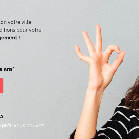
on votre ville.
ditions pour votre
agement !
5 ans*
ts
e prêt, vous pouvez