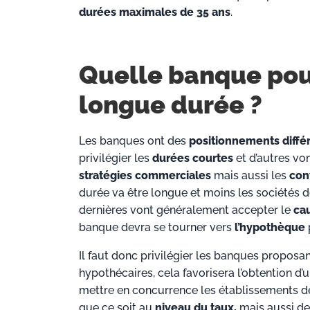
durées maximales de 35 ans
.
Quelle banque pour
longue durée ?
Les banques ont des
positionnements diffé
privilégier les
durées courtes
et d’autres vo
stratégies commerciales
mais aussi les
con
durée va être longue et moins les sociétés 
dernières vont généralement accepter le
ca
banque devra se tourner vers
l’hypothèque
Il faut donc privilégier les banques proposan
hypothécaires, cela favorisera l’obtention d’
mettre en concurrence les établissements de
que ce soit au
niveau du taux,
mais aussi d