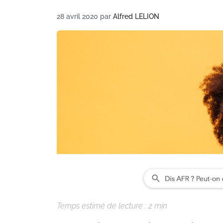
28 avril 2020
par
Alfred LELION
Temps estimé de lecture :
2
min