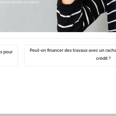
certaine période et la nature
Peut-on financer des travaux avec un rach
ns pour
ch
crédit ?