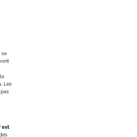
 sa
vont
la
. Les
t pas
 est
des