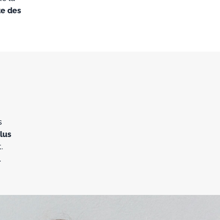
te des
s
lus
.
.