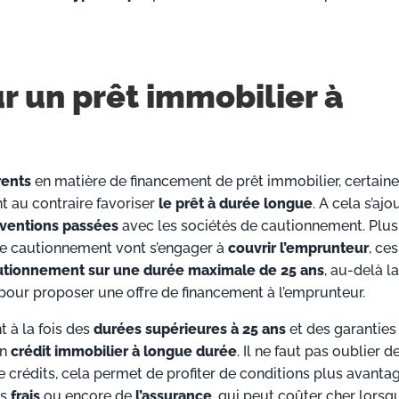
 un prêt immobilier à
rents
en matière de financement de prêt immobilier, certain
nt au contraire favoriser
le prêt à durée longue
. A cela s’ajo
ventions passées
avec les sociétés de cautionnement. Plus
de cautionnement vont s’engager à
couvrir l’emprunteur
, ces
utionnement sur une durée maximale de 25 ans
, au-delà la
pour proposer une offre de financement à l’emprunteur.
t à la fois des
durées supérieures à 25 ans
et des garanties
un
crédit immobilier à longue durée
. Il ne faut pas oublier d
 crédits, cela permet de profiter de conditions plus avanta
es
frais
ou encore de
l’assurance
, qui peut coûter cher lorsq