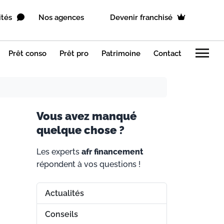
ités
Nos agences
Devenir franchisé
menu
Prêt conso
Prêt pro
Patrimoine
Contact
V
ous avez manqué
quelque chose ?
Les experts
afr financement
répondent à vos questions !
Actualités
Conseils