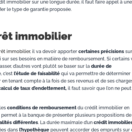
dit immobilier sur une longue durée, il faut faire appel à une
ier le type de garantie proposée.
rêt immobilier
rêt immobilier
, il va devoir apporter
certaines précisions
sur
si sur ses besoins en matière de remboursement. Si certains 
sser, d’autres vont plutôt se baser sur la
durée de
, c’est
l’étude de faisabilité
qui va permettre de déterminer 
n tenant compte à la fois de ses revenus et de ses charges
calcul de taux d’endettement,
il faut savoir que l’on ne peu
 les
conditions de remboursement
du crédit immobilier en
 permet à la banque de présenter plusieurs propositions de
lités différentes
. La durée maximale d’un
crédit immobilier
sées dans
l’hypothèque
peuvent accorder des emprunts sur 