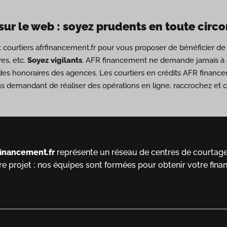
sur le web : soyez prudents en toute circ
ux courtiers afrfinancement.fr pour vous proposer de bénéficier 
es, etc.
Soyez vigilants
. AFR financement ne demande jamais à s
des honoraires des agences. Les courtiers en crédits AFR financ
us demandant de réaliser des opérations en ligne, raccrochez et
financement.fr
représente un réseau de centres de courtage 
re projet ; nos équipes sont formées pour obtenir votre fina