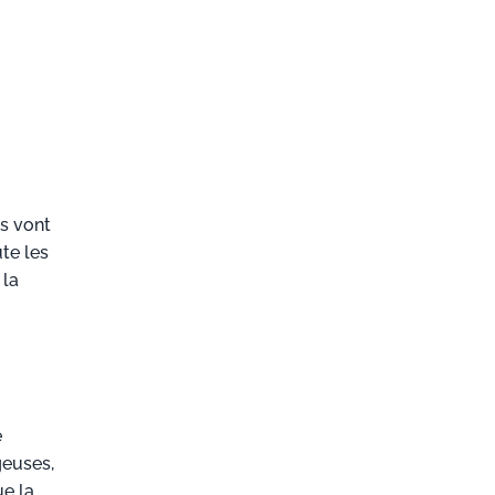
es vont
ute les
 la
e
geuses,
ue la