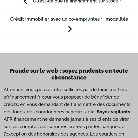
chevron_left
Qu’est-ce que le financement sur stock ?
Crédit immobilier avec un co-emprunteur : modalités
chevron_right
Fraude sur le web : soyez prudents en toute
circonstance
Attention, vous pouvez être sollicités par de faux courtiers
afrfinancement.fr pour vous proposer de bénéficier de
crédits, en vous demandant de transmettre des documents,
des fonds, des coordonnées bancaires, etc.
Soyez vigilants
.
AFR financement ne demande jamais à ses clients de virer
sur ses comptes des sommes prêtées par les banques, à
l'exception des honoraires des agences. Les courtiers en