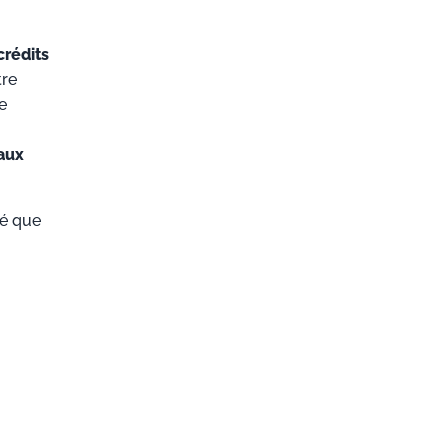
crédits
tre
e
vaux
ré que