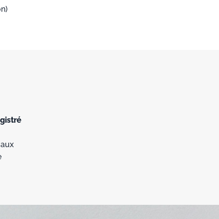
on)
gistré
 aux
e