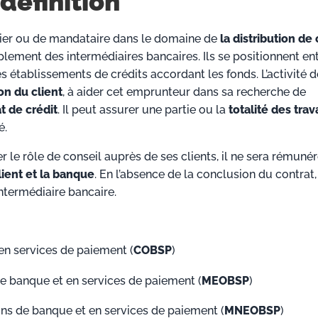
 définition
ier ou de mandataire dans le domaine de
la distribution de 
plement des intermédiaires bancaires. Ils se positionnent en
s établissements de crédits accordant les fonds. L’activité d
ion du client
, à aider cet emprunteur dans sa recherche de
t de crédit
. Il peut assurer une partie ou la
totalité des tra
é.
 le rôle de conseil auprès de ses clients, il ne sera rémuné
lient et la banque
. En l’absence de la conclusion du contrat,
ntermédiaire bancaire.
en services de paiement (
COBSP
)
de banque et en services de paiement (
MEOBSP
)
ons de banque et en services de paiement (
MNEOBSP
)