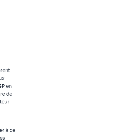
ement
ux
SP
en
ire de
leur
er à ce
des