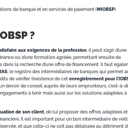
ations de banque et en services de paiement (
MIOBSP
)
IOBSP ?
atisfaire aux exigences de la profession
, il peut s’agir d’une
inance ou d’une formation agréée, permettant ensuite de
 dans la recherche d’une offre de financement. Il faut égal
RIAS
, le registre des intermédiaires de banques qui permet a
its de vérifier l’existence de cet
enregistrement pour l’IOB
un devoir de conseil auprès de leurs emprunteurs, c’est-à-d
engagements à tenir mais aussi sur les solutions adaptées à 
tuation de son client
, de lui proposer des offres adaptées et
inancière. Il est important pour un bon intermédiaire de veill
éservée, et que celle-ci ne soit pas délaissée au détriment 