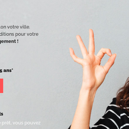
on votre ville.
ditions pour votre
agement !
5 ans*
ts
e prêt, vous pouvez