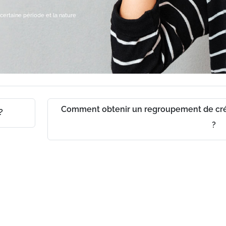
certaine période et la nature
Comment obtenir un regroupement de cré
?
ch
?