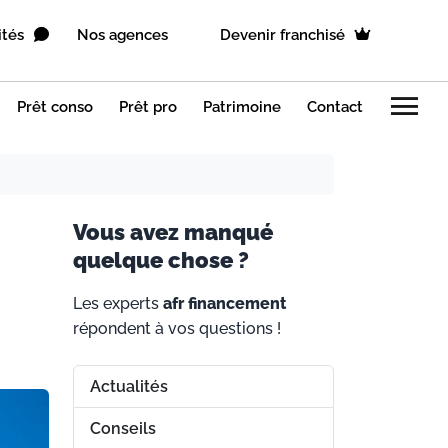
ités
Nos agences
Devenir franchisé
menu
Prêt conso
Prêt pro
Patrimoine
Contact
V
ous avez manqué
quelque chose ?
Les experts
afr financement
répondent à vos questions !
Actualités
Conseils