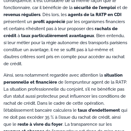
conséquence, il est considéré de la même façon que le
fonctionnaire, car il bénéficie de la
sécurité de l’emploi
et de
revenus réguliers
. Dès lors, les
agents de la RATP en CDI
présentent un
profil apprécié
par les organismes financiers
et certains n’hésitent pas à leur proposer des
rachats de
crédit
à
taux particulièrement avantageux
. Bien entendu,
si leur métier pour la régie autonome des transports parisiens
constitue un avantage, il ne se suffit pas à lui-même et
d’autres critères sont pris en compte pour accéder au rachat
de crédit.
Ainsi, sera notamment regardée avec attention la
situation
personnelle et financière
de l’emprunteur agent de la RATP.
La situation professionnelle du conjoint, s’il ne bénéficie pas
d’un statut aussi protecteur, peut influencer les conditions de
rachat de crédit. Dans le cadre de cette opération,
l’établissement bancaire calculera le
taux d’endettement
qui
ne doit pas excéder 35 % à l’issue du rachat de crédit, ainsi
que le
reste à vivre du foyer
. La transparence sur les