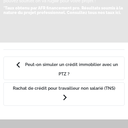
pouvez souffler, on va rugiiiir pour votre projet !
*Taux obtenu par AFR financement pro. Résultats soumis à la
nature du projet professionnel.
Consultez tous nos taux ici.
chevron_left
Peut-on simuler un crédit immobilier avec un
PTZ ?
Rachat de crédit pour travailleur non salarié (TNS)
chevron_right