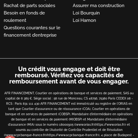
Rachat de parts sociales
Assurer ma construction
Besoin en fonds de
Loi Bourquin
roulement
Loi Hamon
Questions courantes sur le
financement d’entreprise
Un crédit vous engage et doit être
remboursé.
Vérifiez vos capacités de
remboursement avant de vous engager.
AFR FINANCEMENT, Courtier en opérations de banque et services de paiement, SAS au
capital de 6 385 €. Siège social : 58 rue de Monceau, CS 48756, 75380 Paris CEDEX 08 -
RCS : Paris 831 111 430 AFR FINANCEMENT est immatriculé au registre de l'ORIAS en
tant que Courtier d'assurance ou de réassurance (COA), Courtier en opérations de
banque et en services de paiement (COBSP), Mandataire d'intermédiaire en opérations
de banque et en services de paiement (MIOBSP) et Mandataire d'intermédiaire
d'assurance (MIA) sous le numéro 18000905 ([www.orias.fr](https://www.orias.fr)) et
soumis au contrôle de l'Autorité de Contrôle Prudentiel et de Résolution
([www.acpr.banque-france.fr](https://www.acpr.banque-france.fr)), 4 place de Budapest -