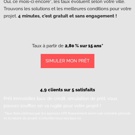
Oui, ce mois-ci encore*, les taux évoluent selon votre ville.
Trouvons les solutions et les meilleures conditions pour votre
projet.
4 minutes, c’est gratuit et sans engagement !
Taux à partir de
2,80 % sur 15 ans*
SIMULER MON PRÊT
4,9 clients sur 5 satisfaits
Prêt immobilier, taux de crédit, simulation de prêt, vous
pouvez souffler, on va rugiiiir pour votre projet !
*Taux fixes obtenus par les agences AFR financement selon une certaine période
et la nature du projet.
Consultez tous nos taux ici.