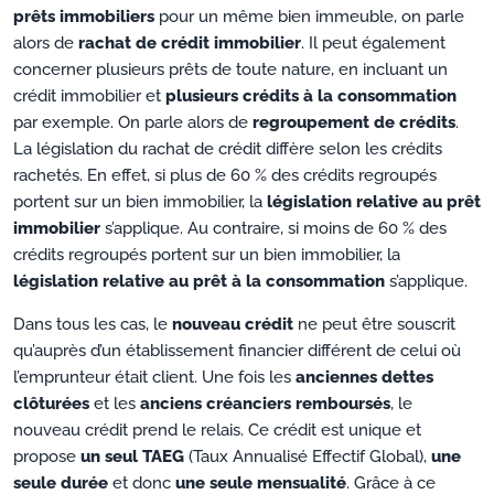
prêts immobiliers
pour un même bien immeuble, on parle
alors de
rachat de crédit immobilier
. Il peut également
concerner plusieurs prêts de toute nature, en incluant un
crédit immobilier et
plusieurs crédits à la consommation
par exemple. On parle alors de
regroupement de crédits
.
La législation du rachat de crédit diffère selon les crédits
rachetés. En effet, si plus de 60 % des crédits regroupés
portent sur un bien immobilier, la
législation relative au prêt
immobilier
s’applique. Au contraire, si moins de 60 % des
crédits regroupés portent sur un bien immobilier, la
législation relative au prêt à la consommation
s’applique.
Dans tous les cas, le
nouveau crédit
ne peut être souscrit
qu’auprès d’un établissement financier différent de celui où
l’emprunteur était client. Une fois les
anciennes dettes
clôturées
et les
anciens créanciers remboursés
, le
nouveau crédit prend le relais. Ce crédit est unique et
propose
un seul TAEG
(Taux Annualisé Effectif Global),
une
seule durée
et donc
une seule mensualité
. Grâce à ce