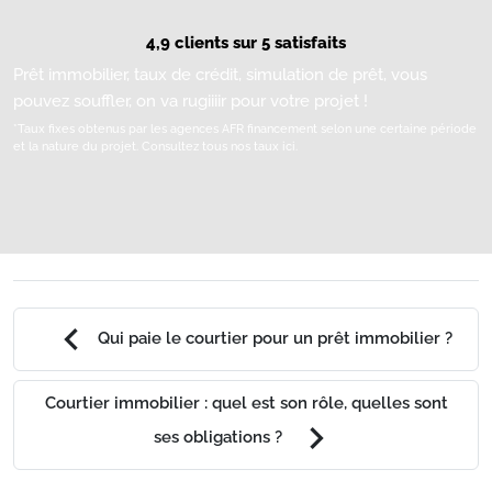
4,9 clients sur 5 satisfaits
Prêt immobilier, taux de crédit, simulation de prêt, vous
pouvez souffler, on va rugiiiir pour votre projet !
*Taux fixes obtenus par les agences AFR financement selon une certaine période
et la nature du projet.
Consultez tous nos taux ici.
chevron_left
Qui paie le courtier pour un prêt immobilier ?
Courtier immobilier : quel est son rôle, quelles sont
chevron_right
ses obligations ?