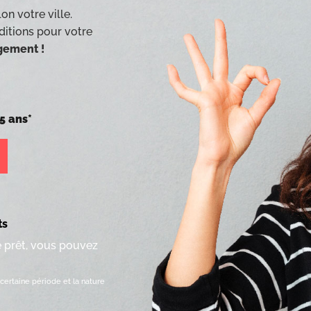
on votre ville.
ditions pour votre
agement !
5 ans*
ts
e prêt, vous pouvez
certaine période et la nature