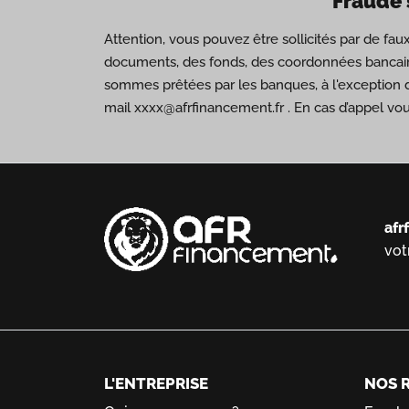
Fraude 
Attention, vous pouvez être sollicités par de fa
documents, des fonds, des coordonnées bancair
sommes prêtées par les banques, à l'exception 
mail xxxx@afrfinancement.fr . En cas d’appel vo
afr
vot
L'ENTREPRISE
NOS 