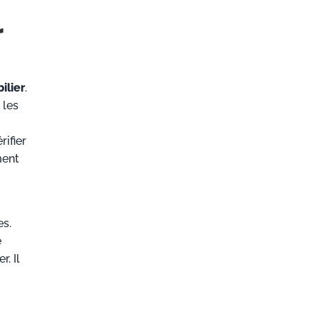
r
ilier
.
 les
ifier
ment
es.
e
. Il