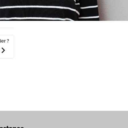
ier ?
evron_right