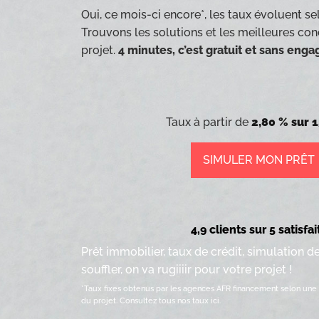
Oui, ce mois-ci encore*, les taux évoluent sel
Trouvons les solutions et les meilleures con
projet.
4 minutes, c’est gratuit et sans eng
Taux à partir de
2,80 % sur 1
SIMULER MON PRÊT
4,9 clients sur 5 satisfai
Prêt immobilier, taux de crédit, simulation d
souffler, on va rugiiiir pour votre projet !
*Taux fixes obtenus par les agences AFR financement selon une 
du projet.
Consultez tous nos taux ici.