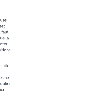
ques
est
 faut
ue la
enter
itions
 suite
ies ne
oublier
ier