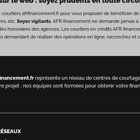
sur le web : soyez prudents en toute circ
ux courtiers afrfinancement.fr pour vous proposer de bénéficier 
es, etc.
Soyez vigilants
. AFR financement ne demande jamais à s
des honoraires des agences. Les courtiers en crédits AFR financ
us demandant de réaliser des opérations en ligne, raccrochez et
financement.fr
représente un réseau de centres de courtage 
re projet ; nos équipes sont formées pour obtenir votre fina
RÉSEAUX