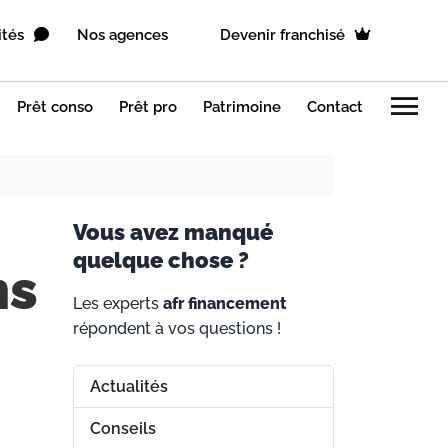
ités
Nos agences
Devenir franchisé
menu
Prêt conso
Prêt pro
Patrimoine
Contact
V
ous avez manqué
quelque chose ?
ns
Les experts
afr financement
répondent à vos questions !
Actualités
Conseils