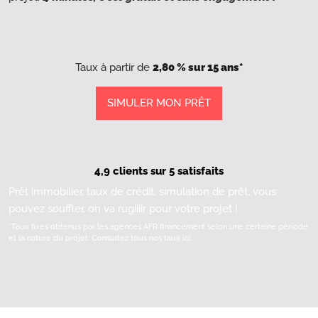
Taux à partir de
2,80 % sur 15 ans*
SIMULER MON PRÊT
4,9 clients sur 5 satisfaits
Prêt immobilier, taux de crédit, simulation de prêt, vous
pouvez souffler, on va rugiiiir pour votre projet !
*Taux fixes obtenus par les agences AFR financement selon une certaine période
et la nature du projet.
Consultez tous nos taux ici.