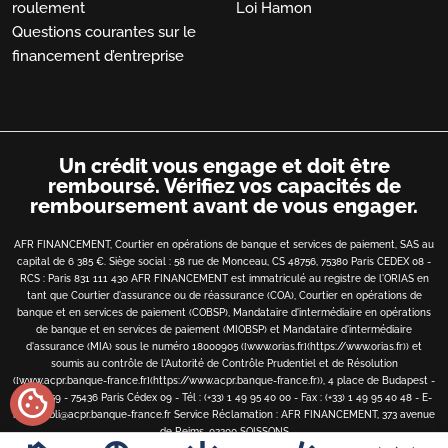
roulement
Loi Hamon
Questions courantes sur le
financement d’entreprise
Un crédit vous engage et doit être
remboursé.
Vérifiez vos capacités de
remboursement avant de vous engager.
AFR FINANCEMENT, Courtier en opérations de banque et services de paiement, SAS au
capital de 6 385 €. Siège social : 58 rue de Monceau, CS 48756, 75380 Paris CEDEX 08 -
RCS : Paris 831 111 430 AFR FINANCEMENT est immatriculé au registre de l'ORIAS en
tant que Courtier d'assurance ou de réassurance (COA), Courtier en opérations de
banque et en services de paiement (COBSP), Mandataire d'intermédiaire en opérations
de banque et en services de paiement (MIOBSP) et Mandataire d'intermédiaire
d'assurance (MIA) sous le numéro 18000905 ([www.orias.fr](https://www.orias.fr)) et
soumis au contrôle de l'Autorité de Contrôle Prudentiel et de Résolution
([www.acpr.banque-france.fr](https://www.acpr.banque-france.fr)), 4 place de Budapest -
cookie
CS 92459 - 75436 Paris Cédex 09 - Tél : (+33) 1 49 95 40 00 - Fax : (+33) 1 49 95 40 48 - E-
mail : bibli@acpr.banque-france.fr
Service Réclamation : AFR FINANCEMENT, 373 avenue
de Reims, 02200 SOISSONS