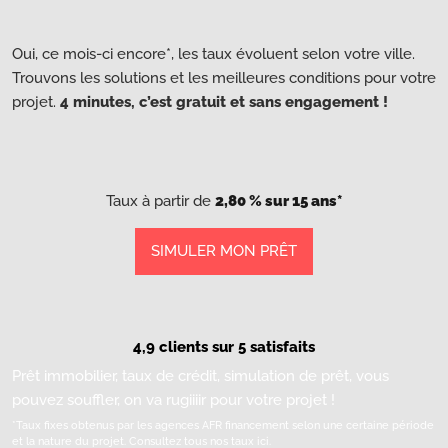
Oui, ce mois-ci encore*, les taux évoluent selon votre ville.
Trouvons les solutions et les meilleures conditions pour votre
projet.
4 minutes, c’est gratuit et sans engagement !
Taux à partir de
2,80 % sur 15 ans*
SIMULER MON PRÊT
4,9 clients sur 5 satisfaits
Prêt immobilier, taux de crédit, simulation de prêt, vous
pouvez souffler, on va rugiiiir pour votre projet !
*Taux fixes obtenus par les agences AFR financement selon une certaine période
et la nature du projet.
Consultez tous nos taux ici.