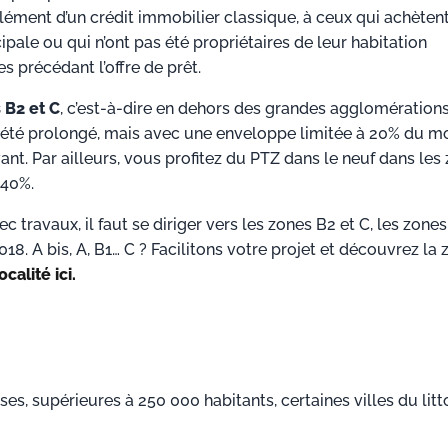
lément d’un crédit immobilier classique, à ceux qui achèten
ipale ou qui n’ont pas été propriétaires de leur habitation
s précédant l’offre de prêt.
 B2 et C
, c’est-à-dire en dehors des grandes agglomérations
 a été prolongé, mais avec une enveloppe limitée à 20% du m
nt. Par ailleurs, vous profitez du PTZ dans le neuf dans les
 40%.
 travaux, il faut se diriger vers les zones B2 et C, les zones
18. A bis, A, B1… C ? Facilitons votre projet et découvrez la
calité ici.
s, supérieures à 250 000 habitants, certaines villes du litto