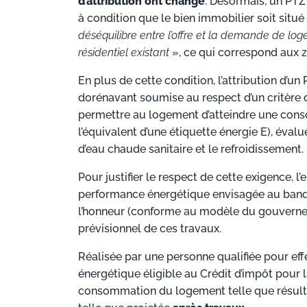
d’attribution ont changé
. Désormais, un PTZ
à condition que le bien immobilier soit sit
déséquilibre entre l’offre et la demande de lo
résidentiel existant
», ce qui correspond aux z
En plus de cette condition, l’attribution d’un
dorénavant soumise au respect d’un critère 
permettre au logement d’atteindre une cons
l’équivalent d’une étiquette énergie E), éval
d’eau chaude sanitaire et le refroidissement.
Pour justifier le respect de cette exigence,
performance énergétique envisagée au banquier
l’honneur (conforme au modèle du gouvernem
prévisionnel de ces travaux.
Réalisée par une personne qualifiée pour eff
énergétique éligible au Crédit d’impôt pour l
consommation du logement telle que résulta