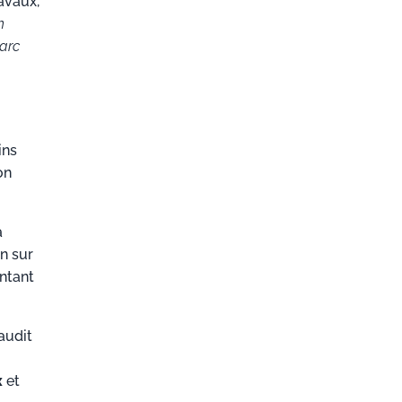
avaux,
n
parc
ins
on
a
on sur
ntant
audit
x
et