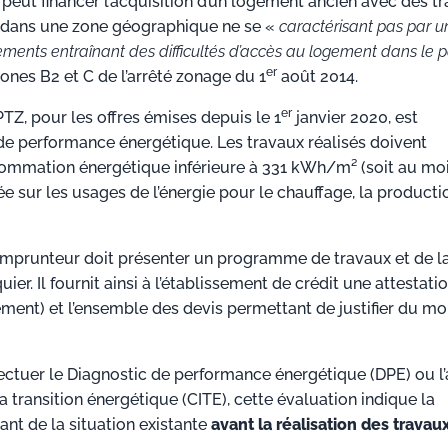
 peut financer l’acquisition d’un logement ancien avec des tr
ué dans une zone géographique ne se «
caractérisant pas par u
gements entraînant des difficultés d’accès au logement dans le 
er
ones B2 et C de l’arrêté zonage du 1
août 2014.
er
 PTZ, pour les offres émises depuis le 1
janvier 2020, est
de performance énergétique. Les travaux réalisés doivent
ommation énergétique inférieure à 331 kWh/m² (soit au mo
uée sur les usages de l’énergie pour le chauffage, la producti
 l’emprunteur doit présenter un programme de travaux et de l
. Il fournit ainsi à l’établissement de crédit une attestati
ent) et l’ensemble des devis permettant de justifier du mo
ectuer le Diagnostic de performance énergétique (DPE) ou l’
a transition énergétique (CITE), cette évaluation indique la
nt de la situation existante
avant la réalisation des travau