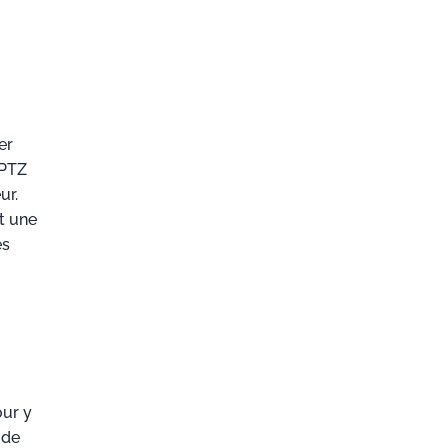
er
 PTZ
ur.
t une
es
our y
 de