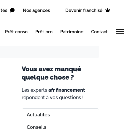
ités
Nos agences
Devenir franchisé
menu
Prêt conso
Prêt pro
Patrimoine
Contact
V
ous avez manqué
quelque chose ?
Les experts
afr financement
répondent à vos questions !
Actualités
Conseils