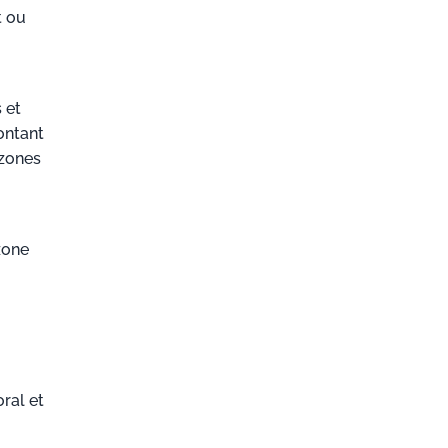
t ou
 et
ontant
 zones
 zone
ral et