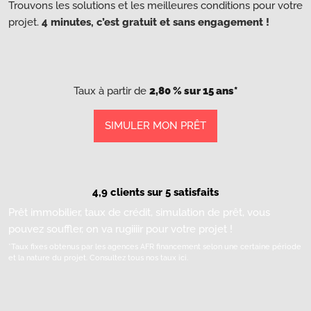
Trouvons les solutions et les meilleures conditions pour votre
projet.
4 minutes, c’est gratuit et sans engagement !
Taux à partir de
2,80 % sur 15 ans*
SIMULER MON PRÊT
4,9 clients sur 5 satisfaits
Prêt immobilier, taux de crédit, simulation de prêt, vous
pouvez souffler, on va rugiiiir pour votre projet !
*Taux fixes obtenus par les agences AFR financement selon une certaine période
et la nature du projet.
Consultez tous nos taux ici.