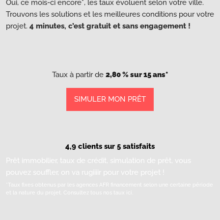
Oui, ce mois-ci encore*, les taux évoluent selon votre ville.
Trouvons les solutions et les meilleures conditions pour votre
projet.
4 minutes, c’est gratuit et sans engagement !
Taux à partir de
2,80 % sur 15 ans*
SIMULER MON PRÊT
4,9 clients sur 5 satisfaits
Prêt immobilier, taux de crédit, simulation de prêt, vous
pouvez souffler, on va rugiiiir pour votre projet !
*Taux fixes obtenus par les agences AFR financement selon une certaine période
et la nature du projet.
Consultez tous nos taux ici.