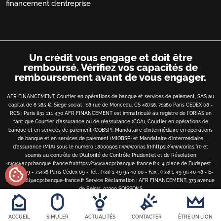
financement d’entreprise
Un crédit vous engage et doit être
remboursé.
Vérifiez vos capacités de
remboursement avant de vous engager.
AFR FINANCEMENT, Courtier en opérations de banque et services de paiement, SAS au
capital de 6 385 €. Siège social : 58 rue de Monceau, CS 48756, 75380 Paris CEDEX 08 -
RCS : Paris 831 111 430 AFR FINANCEMENT est immatriculé au registre de l'ORIAS en
tant que Courtier d'assurance ou de réassurance (COA), Courtier en opérations de
banque et en services de paiement (COBSP), Mandataire d'intermédiaire en opérations
de banque et en services de paiement (MIOBSP) et Mandataire d'intermédiaire
d'assurance (MIA) sous le numéro 18000905 ([www.orias.fr](https://www.orias.fr)) et
soumis au contrôle de l'Autorité de Contrôle Prudentiel et de Résolution
([www.acpr.banque-france.fr](https://www.acpr.banque-france.fr)), 4 place de Budapest -
cookie
CS 92459 - 75436 Paris Cédex 09 - Tél : (+33) 1 49 95 40 00 - Fax : (+33) 1 49 95 40 48 - E-
mail : bibli@acpr.banque-france.fr
Service Réclamation : AFR FINANCEMENT, 373 avenue
de Reims, 02200 SOISSONS
Copyright
©
2026 • AFR financement • Tous droits réservés
ACCUEIL
SIMULER
ACTUALITÉS
CONTACTER
ÊTRE UN LION